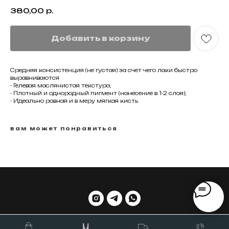
380,00
р.
Добавить в корзину
Средняя консистенция (не густая) за счет чего лаки быстро
выравниваются
- Гелевая маслянистая текстура;
- Плотный и однородный пигмент (нанесение в 1-2 слоя);
- Идеально ровная и в меру мягкая кисть
вам может понравиться
вернуться наверх