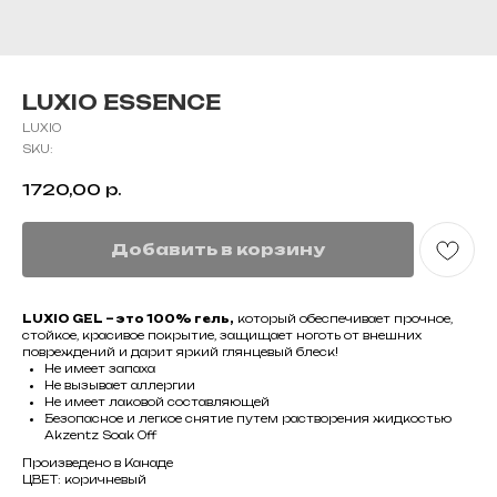
LUXIO ESSENCE
LUXIO
SKU:
1720,00
р.
Добавить в корзину
LUXIO GEL – это 100% гель,
который обеспечивает прочное,
стойкое, красивое покрытие, защищает ноготь от внешних
повреждений и дарит яркий глянцевый блеск!
Не имеет запаха
Не вызывает аллергии
Не имеет лаковой составляющей
Безопасное и легкое снятие путем растворения жидкостью
Akzentz Soak Off
Произведено в Канаде
ЦВЕТ: коричневый