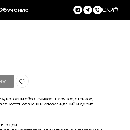
Обучение
ну
ль,
который обеспечивает прочное, стойкое,
ет ноготь от внешних повреждений и дарит
вляющей