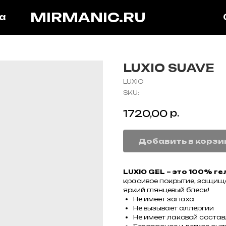
MIRMANIC.RU
а
LUXIO SUAVE
LUXIO
SKU:
р.
1720,00
Добавить в корзи
LUXIO GEL – это 100% ге
красивое покрытие, защища
яркий глянцевый блеск!
Не имеет запаха
Не вызывает аллергии
Не имеет лаковой соста