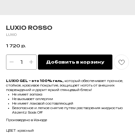
LUXIO ROSSO
LUXIO
1 720
р.
Добавить в корзину
LUXIO GEL – это 100% гель,
который обеспечивает прочное,
стойкое, красивое покрытие, защищает ноготь от внешних
повреждений и дарит яркий глянцевый блеск!
Не имеет запаха
Не вызывает аллергии
Не имеет лаковой составляющей
Безопасное и легкое снятие путем растворения жидкостью
Akzentz Soak Off
Произведено в Канаде
ЦВЕТ: красный