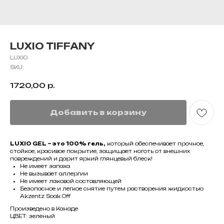
LUXIO TIFFANY
LUXIO
SKU:
1720,00
р.
Добавить в корзину
LUXIO GEL – это 100% гель,
который обеспечивает прочное,
стойкое, красивое покрытие, защищает ноготь от внешних
повреждений и дарит яркий глянцевый блеск!
Не имеет запаха
Не вызывает аллергии
Не имеет лаковой составляющей
Безопасное и легкое снятие путем растворения жидкостью
Akzentz Soak Off
Произведено в Канаде
ЦВЕТ: зеленый