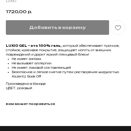
LUXIO
1720,00
р.
Добавить в корзину
LUXIO GEL – это 100% гель,
который обеспечивает прочное,
стойкое, красивое покрытие, защищает ноготь от внешних
повреждений и дарит яркий глянцевый блеск!
Не имеет запаха
Не вызывает аллергии
Не имеет лаковой составляющей
Безопасное и легкое снятие путем растворения жидкостью
Akzentz Soak Off
Произведено в Канаде
ЦВЕТ: розовый
вам может понравиться